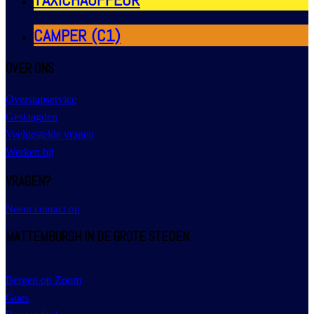
CAMPER (C1)
OVER ONS
Overstapservice
Geslaagden
Veelgestelde vragen
Werken bij
VRAGEN?
Neem contact op
MATTEMBURGH IN DE GROTE STEDEN
Bergen op Zoom
Goes