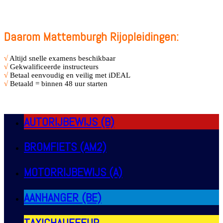
Daarom Mattemburgh Rijopleidingen:
√
Altijd snelle examens beschikbaar
√
Gekwalificeerde instructeurs
√
Betaal eenvoudig en veilig met iDEAL
√
Betaald = binnen 48 uur starten
AUTORIJBEWIJS (B)
BROMFIETS (AM2)
MOTORRIJBEWIJS (A)
AANHANGER (BE)
TAXICHAUFFEUR