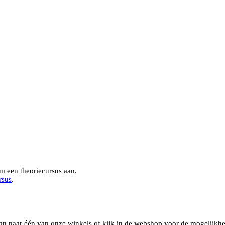
m een theoriecursus aan.
rsus
.
 dan naar één van onze winkels of kijk in de webshop voor de mogelijkh