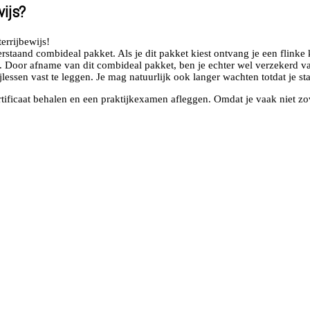
ijs?
errijbewijs!
staand combideal pakket. Als je dit pakket kiest ontvang je een flinke k
ng. Door afname van dit combideal pakket, ben je echter wel verzekerd 
essen vast te leggen. Je mag natuurlijk ook langer wachten totdat je star
certificaat behalen en een praktijkexamen afleggen. Omdat je vaak niet z