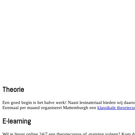
Theorie
Een goed begin is het halve werk! Naast lesmateriaal bieden wij daaro
Eenmaal per maand organiseert Mattemburgh een
klassikale theoriecu
E-learning
Wil je liever online 24/7 een theoriecursus of -training volgen? Kom