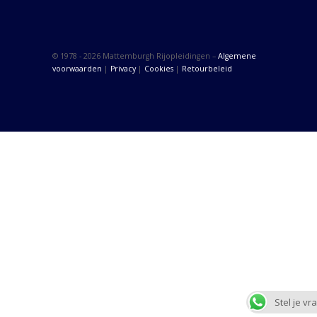
© 1978 - 2026 Mattemburgh Rijopleidingen –
Algemene
voorwaarden
|
Privacy
|
Cookies
|
Retourbeleid
Stel je vr