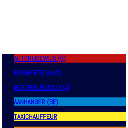
AUTORIJBEWIJS (B)
BROMFIETS (AM2)
MOTORRIJBEWIJS (A)
AANHANGER (BE)
TAXICHAUFFEUR