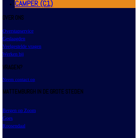
CAMPER (C1)
OVER ONS
Overstapservice
Geslaagden
Veelgestelde vragen
Werken bij
VRAGEN?
Neem contact op
MATTEMBURGH IN DE GROTE STEDEN
Bergen op Zoom
Goes
Roosendaal