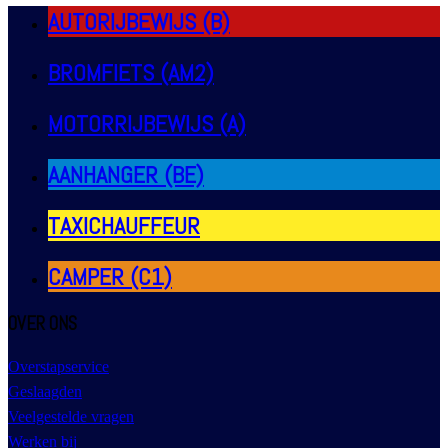
AUTORIJBEWIJS (B)
BROMFIETS (AM2)
MOTORRIJBEWIJS (A)
AANHANGER (BE)
TAXICHAUFFEUR
CAMPER (C1)
OVER ONS
Overstapservice
Geslaagden
Veelgestelde vragen
Werken bij