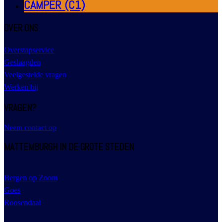
CAMPER (C1)
OVER ONS
Overstapservice
Geslaagden
Veelgestelde vragen
Werken bij
VRAGEN?
Neem contact op
MATTEMBURGH IN DE GROTE STEDEN
Bergen op Zoom
Goes
Roosendaal