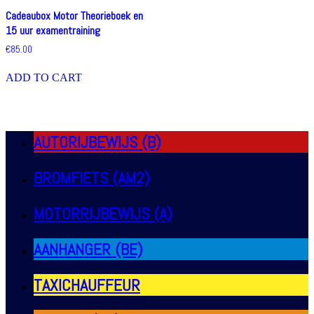
Cadeaubox Motor Theorieboek en
15 uur examentraining
€
85.00
ADD TO CART
AUTORIJBEWIJS (B)
BROMFIETS (AM2)
MOTORRIJBEWIJS (A)
AANHANGER (BE)
TAXICHAUFFEUR